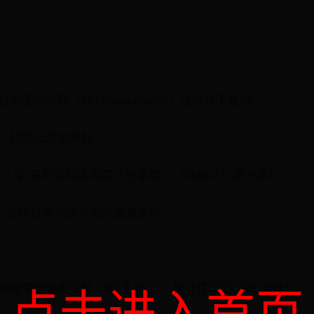
标网（sbj.cnipa.gov.cn）进行以下查询：
，排除已注册商标；
红十字”名称或标志等禁止性条款（《商标法》第十条）。
能，支持分类筛选与图形要素查询。
免使用通用名称（如“手机”）、描述性词汇（如“美味”）；