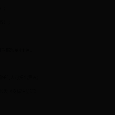
）；
权）；
周期缩短至4个月。
间任何人可提出异议；
核发《商标注册证》。