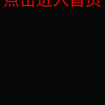
点击进入首页
标为原创设计或已获授权。
犯著作权被撤销。
，费用低且效率高（推荐）；
理，适合材料复杂的申请人。
人需身份证）；