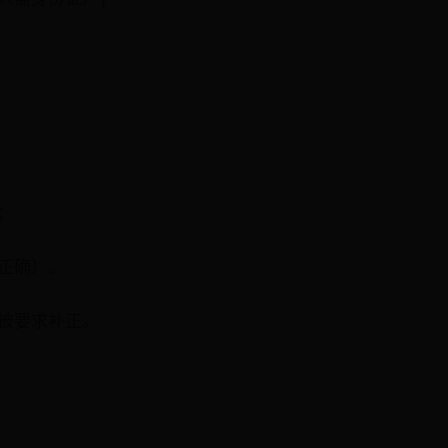
；
正确）。
被要求补正。