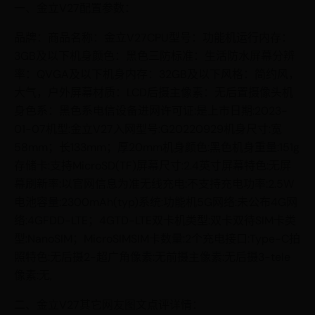
一、金立V27配置参数：
品牌：商品名称：金立V27CPU型号：功能机运行内存：
3GB及以下机身颜色：黑色三防标准：生活防水屏幕分辨
率：QVGA及以下机身内存：32GB及以下风格：简约风，
大气，户外屏幕材质：LCD后摄主像素：无后置摄像头机
身色系：黑色系电信设备进网许可证:是上市日期:2023-
01-07机型:金立V27入网型号:G20220929机身尺寸:宽
58mm；长133mm；厚20mm机身颜色:黑色机身重量:151g
存储卡:支持MicroSD(TF)屏幕尺寸:2.4英寸屏幕特色:无屏
幕刷新率:以官网信息为准无线充电:不支持充电功率:2.5W
电池容量:2300mAh(typ)系统:功能机5G网络:未公布4G网
络:4GFDD-LTE；4GTD-LTE双卡机类型:双卡双待SIM卡类
型:NanoSIM；MicroSIMSIM卡数量:2个充电接口:Type-C拍
照特色:无后摄2-超广角像素:无前摄主像素:无后摄3-tele
像素:无,
二、金立V27其它网友图文点评详情：