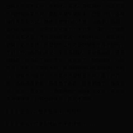
也是才购买不久的，手机选过去选过来都是的，从系列到
系列再到数字系列，用起来越来越顺手，已经习惯了各种
操作界面和方式。整体感觉性价比不错，分辨率、照相、
运行都没问题，买回来给它换了个手机壳，保护一下摄像
头区域有必要。作为系统而言这个手机性价比一如既往的
划算，必须支持，而且现在工作方面的原因不得不配两个
手机，作为备用机来说，无疑是很好，无论是拍照，还是
流畅度，都满足了我的需求。收到货了，物流很快，价格
实惠，手机外观完好无损，品质期待用过后再做评价老粉
了。很实在的国货。之前买的还是魅蓝系列，用了好几
年。系统还在更新。现在换了新款。感觉更棒了。推荐购
买。也会一直支持。一直使用国产品牌必须支持，京东物
流方便快捷，价格也很优惠，真的不错哦。
》》》金立V27更多使用评价和感受《《《
》》》金立V27更多优缺点评测详情《《《