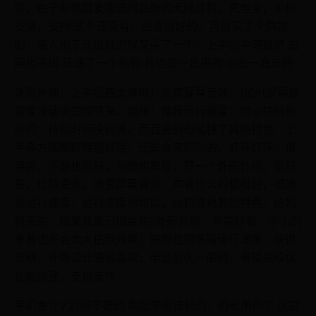
验，由于新机首发赠送同品牌的无线耳机，充电宝，手机
支架，支持!这个还没有，应该挺好的。月份买了个同款
的，家人用了还挺好的就又买了一个。上手的手感很好 拍
照也不错 还送了一个礼包 我也是一直用的 也会一直支持
外形外观：上手质感太棒啦！推荐屏幕音效：1加8t屏幕顺
滑度没话说拍照效果：超棒！推荐运行速度：贼@快待机
时间：待机时间没的说，而且充的也忒快了其他特色：上
手各方面都好特别好哦，还是会来回购的，好评好评，很
漂亮，手感也很好，功能也单位，赞一个外形外观：很好
看，比较喜欢，满意屏幕音效：声音什么的都挺好，很满
意运行速度：运行速度也可以，比较流畅其他特色：给妈
妈买的，结果我自己很喜欢?外形外观：非常好看，手小的
拿着也不会太大拍照效果：拍照也很清晰运行速度：快很
流畅，外观设计感很喜欢，电池耐久一般的，希望后续优
化能加强，支持支持
手机金立V27很不错的 用起来很流畅的，的老用户了 这款