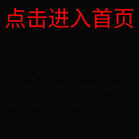
点击进入首页
外欢雅致，分量十足，色调自然，屏幕绚丽，拍照清晰，
速度很快，待机够长……手机犹如五菱汽车，不愧是国民手
机，让老百姓用得上，用得好，用得爽，点赞?年了的性能
依旧很不错，反应速度特别流畅，电池也耐用拍照，画面
也很细腻。第二个1加?手机了用着特别舒服 性价比超级高
分辨率高 像素好充电速度也是非常快 半个小时都要充满了
京东有活动就很酷 plus会员还能领券 支持京东 支持哈哈
哈京东物流不是盖的，非常满意。手机物美价廉，操作简
单，系统流畅，谢谢店家。外形外观：很好屏幕音效：很
好拍照效果：很清楚运行速度：很快待机时间：更长
手机金立V27性能强悍，在2000多元的手机里面性价比很
高，打游戏，看视频不在话下，不卡用了这几天，来回切
换程序也很顺滑，整体体验感不错了，大家可以试试。挺
好的蓝色确实看看，非常漂亮，运行起来也不错，性价比
高。拍照效果也不错。收到手机很惊喜，大气简约的包
装，屏幕分辨率很好，反应速度快，很喜欢，很不错的体