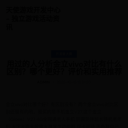
天使游戏开发中心
- 独立游戏活动资
讯
开发者大赛
用过的人分析金立vivo对比有什么
区别？哪个更好？评价和实用推荐
ADMIN
2025-10-15 15:31:30
金立vivo对比哪个好？有区别没有？两个金立vivo对比区
别还是有的哟，我买的是手机金立V27,这个金立
（Gioee）V27 4G全网通老人手机 防震防摔超长待机老年
机 大字大声大按键大屏学生功能机 双卡双待 黑色我自己