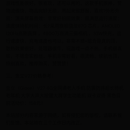
游戏性能很好。很喜欢，还可以用的，这款手机很棒，赞
物流很快，物品完好无损，用起来很舒服，喜欢?外形外
观：漂亮屏幕音效：非常好拍照效果：很满意运行速度：
速度快待机时间：长?采用旗舰骁龙870 芯片，AMOLED
120Hz高刷直屏 ，4800万高清三摄相机 ，33W快充，运
行速度快，充电速度也可以，非常不错+组合是真的顶，
散热效果很好，处理器很牛，玩游戏一点不热，手机很喜
欢，不错忠实粉丝，手机非常好看，很流畅，续航也顶，
特别喜欢，推荐购买，赞赞赞！
三、金立V27价格参考：
金立（Gioee）V27 4G全网通老人手机 防震防摔超长待机
老年机 大字大声大按键大屏学生功能机 双卡双待 黑色目
前活动价：158元！
本站部分内容来源于网络，如有侵犯您的版权，请联系我
们反馈，本站将在三个工作日内改正。