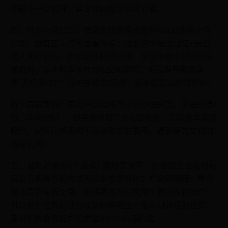
还款不一定划算，建议保持稳定借贷节奏。
四、地方小贷公司：慎选合规机构全国有6000多家小贷
公司，但真正靠谱的要看两点：注册资本是否过亿+是否
接入央行征信。比如重庆蚂蚁小贷、深圳中融小贷这些头
部机构，年化利率多在15%20%区间。千万避开那些声
称"无视黑白户""当天放款"的机构，基本都是高利贷陷阱。
有个真实案例：某用户通过线下中介办理贷款，说是月息1
分（年化12%），结果被收取了15%服务费，实际成本直接
翻倍。记住正规机构不会收取贷前费用，遇到要先交钱的
直接拉黑！
五、避坑必看的4个重点1. 查经营许可：在全国企业信用信
息公示系统查机构是否具备放贷资质2. 看合同明细：重点
确认是否有服务费、担保费等附加费用3. 核实收款账户：
对公账户名称必须与放贷机构完全一致4. 测试提前还款：
部分机构会收取剩余本金3%5%的违约金