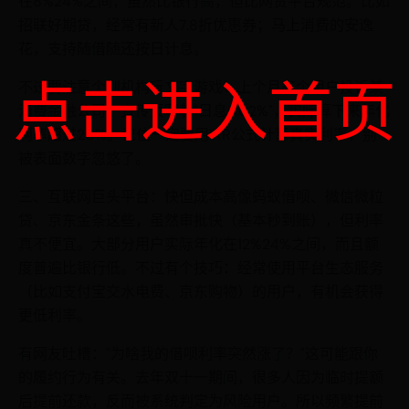
在8%24%之间，虽然比银行高，但比网贷平台规范。比如
招联好期贷，经常有新人7.8折优惠券；马上消费的安逸
花，支持随借随还按日计息。
点击进入首页
不过要注意个别机构玩文字游戏！上个月有个用户投诉某
消费金融公司，宣传页写着"日息0.02%"，实际算下来年化
利率超过20%。记住一定要用IRR公式计算真实利率，别
被表面数字忽悠了。
三、互联网巨头平台：快但成本高像蚂蚁借呗、微信微粒
贷、京东金条这些，虽然审批快（基本秒到账），但利率
真不便宜。大部分用户实际年化在12%24%之间，而且额
度普遍比银行低。不过有个技巧：经常使用平台生态服务
（比如支付宝交水电费、京东购物）的用户，有机会获得
更低利率。
有网友吐槽："为啥我的借呗利率突然涨了？"这可能跟你
的履约行为有关。去年双十一期间，很多人因为临时提额
后提前还款，反而被系统判定为风险用户。所以频繁提前