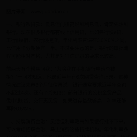
图片来源：www.jiededao.cn
一、银行系贷款：低息但门槛高说到利息低，肯定先想到
银行。现在很多银行都有线上信用贷，比如建行快e贷、
工行融e借、农行网捷贷，年化利率普遍在3.6%8%之间，
比信用卡分期便宜一半。不过要注意的是，银行的审批流
程可能相对严格，尤其是对征信记录的要求比较高。
前两天有个粉丝问我："为啥我在手机银行申请总被
拒？"一问才知道，他最近半年有6次网贷查询记录。这种
情况建议先养3个月征信再说，银行通常要求近半年查询
不超过4次。还有个冷知识：部分银行的公积金贷产品，
像中银E贷、交行惠民贷，如果缴存基数够高，利率还能
再降0.5%1%。
二、持牌消费金融：灵活但利率略高如果银行批不下来，
可以考虑招联金融、马上消费这些持牌机构。年化利率多