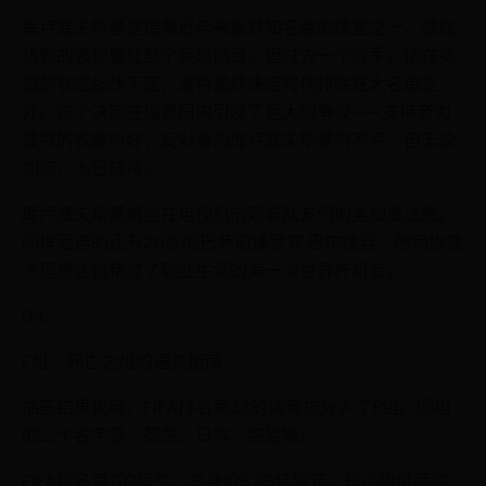
库卢塞夫斯基是瑞典近年来最具知名度的球星之一，他在
热刺的表现曾让整个英超侧目。但过去一个赛季，他在英
超的状态起伏不定，波特最终决定将他排除在大名单之
外。这个决定在瑞典国内引发了巨大的争议——支持者为
波特的铁腕叫好，反对者为库卢塞夫斯基鸣不平。但无论
如何，木已成舟。
库卢塞夫斯基将坐在电视机前观看队友们的美加墨之旅。
同样落选的还有20岁的巴萨前锋罗宾·巴尔德吉，伤病恢复
不理想让他错过了职业生涯的第一次世界杯机会。
04.
F组：死亡之组的通关指南
抽签结果揭晓，FIFA排名第38的瑞典被分入了F组。同组
的三个名字是：荷兰、日本、突尼斯。
FIFA排名第7的荷兰，总身价8.39亿欧元，是小组纸面实