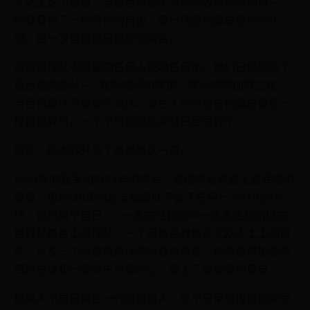
才站上这个舞台，当全世界都不对你的表现抱有期待——
你就获得了一种奇妙的自由。每一场胜利都是意外的礼
物，每一次晋级都是额外的奖赏。
波特的球队不需要向任何人证明任何事。他们已经完成了
最困难的部分——在斯德哥尔摩那个寒冷的附加赛之夜，
当哲凯赖什完成帽子戏法、波兰人的防线在他面前像纸一
样被撕碎时，一个不可能的剧本就已经写好了。
现在，剧本翻开到了美加墨这一页。
1958年的亚军和1994年的季军，是瑞典足球史上最辉煌的
篇章。但2026年的这支瑞典队不属于任何一个时代的光
环。他们属于自己——一支在世预赛中一场未胜却出现在
世界杯舞台上的球队，一个英格兰教练在北欧冻土上的冒
险，以及一个叫哲凯赖什的阿森纳前锋，他带着附加赛的
四粒进球和一颗尚未冷却的心，踏上了美加墨的草皮。
瑞典人不再是黄金一代的接班人，也不是伊布传奇的续写