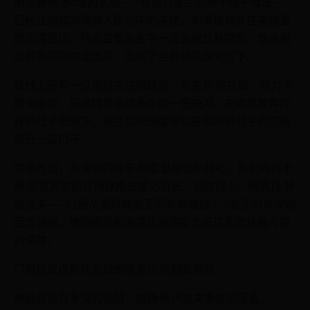
附加赛两场4球的表现——包括对波兰的那个帽子戏法——
已经让他成为瑞典人民心中的英雄。如果瑞典队在美加墨
能走得更远，约克雷斯的名字一定会被反复提起。他从附
加赛的阴影中走出来，走进了世界杯的聚光灯下。
锋线上还有一位值得关注的球员：安东尼·埃兰加，效力于
纽卡斯尔，是波特反击体系中的一把快刀。在瑞典放弃控
球的战术框架下，埃兰加的速度可以在瞬间将对手的防线
撕开一道口子。
中场方面，布莱顿的亚辛·阿亚里是组织核心，热刺的卢卡
斯·贝里瓦尔则以持球推进能力见长。后防线上，维克托·林
德洛夫——已经从曼联转会至阿斯顿维拉——是无可争议的
后防领袖，他的经验和阅读比赛的能力是这条防线最可靠
的保障。
门将位置由斯托克城的维克托·约翰松把守。
然后是最具争议的话题：德扬·库卢塞夫斯基的落选。