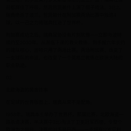
前都屏住了呼吸。然后哲凯赖什上演了帽子戏法。3比2。
瑞典绝杀了波兰。哲凯赖什在附加赛两场比赛中独进4
球，以一己之力将瑞典扛进了世界杯。
附加赛成功之后，瑞典足协没有片刻犹豫——立即与波特
续约至2030年。从濒临下课的救火教练，到手握六年长约
的建队核心，波特只用了两场比赛。两场附加赛，改变了
一支球队的命运，也改变了一个英格兰教练在欧洲大陆的
职业轨迹。
02.
北欧海盗的黄金往事
在足球的世界版图上，瑞典从来不是配角。
1958年，瑞典本土举办了世界杯。那届比赛，北欧海盗一
路杀进决赛，半决赛中3比1淘汰了卫冕冠军西德，令整个
欧洲为之侧目。决赛的对手是巴西——一支拥有17岁贝利