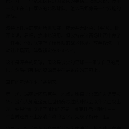
影。对于一个从未执教过国家队的英格兰教练来说，接手
一支正在自由落体的北欧球队，怎么看都像是一个双输的
赌局。
波特上任后的前两场世预赛，成绩并无起色：1平1负。批
评者说，看吧，换帅也没用。但波特在这两场比赛中做了
一件事：他彻底重塑了瑞典队的战术体系。放弃控球，主
动让出场面，阵型锁定在3-4-2-1。
这不是漂亮的足球，但这是诚实的足球——承认自己的局
限，然后把有限的资源集中在最致命的刀刃上。
真正的考验在附加赛到来。
第一场，瑞典对阵乌克兰。地点是斯德哥尔摩的友谊竞技
场。没有人知道这支在世预赛零胜的球队会以什么面貌出
现。结果他们交出了3比1的答卷。维克托·哲凯赖什——一
个当时还算不上家喻户晓的名字，完成了梅开二度。
第二场，对手是莱万多夫斯基领衔的波兰。整个瑞典在赛