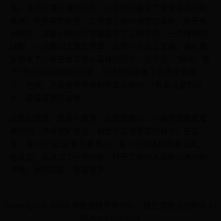
则，孩子似懂非懂地点头，小手却已握紧了爷爷递来的助
威棒。在游客的眼里，比赛成了郴州城市的名片。离开郴
州那天，游客小杨的行李箱里多了三样东西：一件绿色的
球服、一份郴州文旅宣传单，还有一包东江蜜橘。他在朋
友圈发了一张在体育中心看球的照片，配文是：“郴州，爱
了!”而在韶关经商的刘波，已经开始筹备下次再来观赛
了。他说，下次要带更多的朋友来郴州：“看看这里的山
水，尝尝这里的美食。”
比赛有终场，爱却不散场。这就是郴州，一座把爱酿成蜜
橘的甜、淬成铜矿的坚、融成东江湖雾霭的城市。在这
里，每一声“加油”都带着真心，每一次相遇都藏着温柔。
在这里，足球成了一把钥匙，打开了郴州人藏在山水间的
深情。返回搜狐，查看更多
Copyright © 2088 天使游戏开发中心 - 独立游戏活动资讯 All
Rights Reserved.