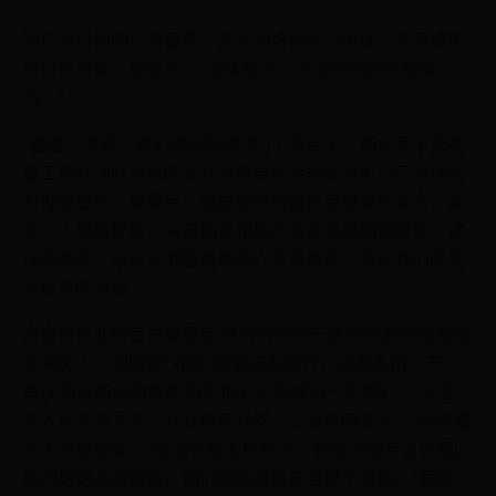
而广州日报的记者曹菁，多次到访郴州，见证了这座城市
的日新月异，她表示：“这体现了一个城市的底气和实
力。”
“爸爸，你看，我们郴州队进攻了!”看台上，郴州第十批援
疆工作队领队周侃的女儿周彦辰高高举起手机，正将镜头
对准绿茵场。屏幕另一端是她在新疆托克逊县的父亲，父
女二人隔着屏幕，兴奋地互相展示着身旁的加油景象。这
样的跨越，不仅让湘疆两地的心紧紧相连，更让我们感受
到体育的力量。
来自肯尼亚的官员埃里克·穆内内和乌干达的特雷·丹尼斯等
非洲客人，因听闻“湘超”赛事正在进行，决定多留一天。
首次到访郴州的特雷·丹尼斯对这座城市一见倾心。“这里
的人民非常友善，社会秩序井然，让我倍感安全。”他在看
台上深受感染，“现场气氛太热烈了，完全不输专业比赛!
郴州球迷充满激情，他们的呐喊真正点燃了赛场。”同时，