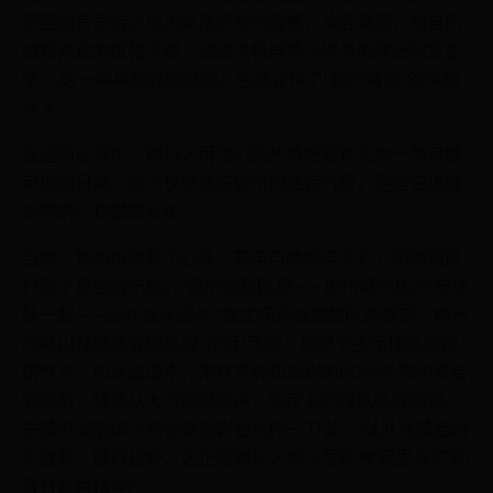
尼亚的官员接过郴州女孩递来的蜜橘，笑容满面；来自新
疆托克逊的援疆干部，通过手机屏幕与家乡的球迷隔空击
掌……这一幕幕细腻的瞬间，生动诠释了“郴州有爱”的深刻
含义。
在这场比赛中，郴州人用他们的热情把爱转化为一种可触
可感的日常。这不仅是这座城市的独特气质，更是它送给
世界的一封温情长信。
当晚，郴州市体育中心外，鼓声与呐喊声交汇，仿佛提前
打破了暮色的宁静。“我们的球队是——郴州郴州郴州!与球
队一起——战斗战斗战斗!”在主场迎战娄底队的赛前，郴州
虎啸山林球迷会组织的“炸街”活动，展现了主场球迷的磅
礴气势。风从南边来，来自东莞和深圳的60余名郴州商会
的成员，特意从大湾区赶回来，为家乡的球队呐喊助威。
东莞市湖南郴州商会常务副会长邝一刀说：“球队在落后时
不放弃，越打越好，这正是郴州人骨子里那种‘家里有矿’的
敢打敢拼精神!”