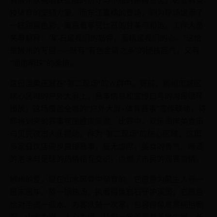
着郴州队铜墙铁壁般的防守与不屈的拼搏意志，彰显着竞
技体育的坚韧力量。而东江蜜橘的登场，则为现场增添了
一抹甜蜜色彩，寓意着享受比赛的甘美与和谐。工作人员
笑着解释：“矿石是我们的筋骨，蜜橘是我们的心。”这恰
是郴州的写照——既有“有色金属之乡”的硬核底气，又有
“湘南明珠”的柔情。
这份温柔还藏在“第二现场”的人群中。赛前，郴州市城区
核心区域的户外大屏上，赛事信息和宣传口号的海报循环
播放。这场覆盖全城的“户外大屏+体育赛事”宣传联动，将
即将到来的赛事氛围推向高潮。比赛中，欢乐海岸美食街
与贝壳夜市人头攒动，作为“第二现场”的核心区域，这里
多家餐饮店同步直播赛事，座无虚席。美食的香气、啤酒
的泡沫与足球的热情相互交织，点燃了市民的观赛激情。
郴州的爱，是在山水风骨中孕育的。它愿意为陌生人守一
班末班车、熬一锅热汤，执着得像岩石守护溪流；它愿意
给对手递一瓶水、为客队鼓一次掌，包容得像晨雾拥抱朝